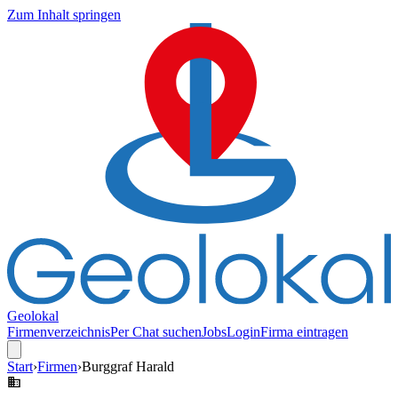
Zum Inhalt springen
Geolokal
Firmenverzeichnis
Per Chat suchen
Jobs
Login
Firma eintragen
Start
›
Firmen
›
Burggraf Harald