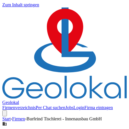
Zum Inhalt springen
Geolokal
Firmenverzeichnis
Per Chat suchen
Jobs
Login
Firma eintragen
Start
›
Firmen
›
Burfeind Tischlerei - Innenausbau GmbH