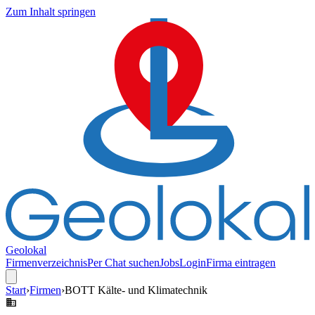
Zum Inhalt springen
Geolokal
Firmenverzeichnis
Per Chat suchen
Jobs
Login
Firma eintragen
Start
›
Firmen
›
BOTT Kälte- und Klimatechnik