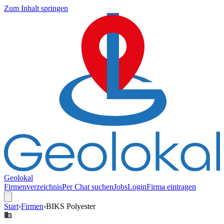
Zum Inhalt springen
Geolokal
Firmenverzeichnis
Per Chat suchen
Jobs
Login
Firma eintragen
Start
›
Firmen
›
BIKS Polyester