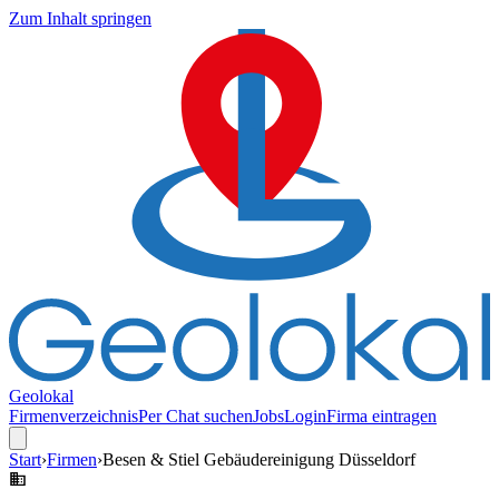
Zum Inhalt springen
Geolokal
Firmenverzeichnis
Per Chat suchen
Jobs
Login
Firma eintragen
Start
›
Firmen
›
Besen & Stiel Gebäudereinigung Düsseldorf