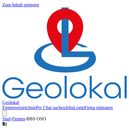
Zum Inhalt springen
Geolokal
Firmenverzeichnis
Per Chat suchen
Jobs
Login
Firma eintragen
Start
›
Firmen
›
BBS OSO