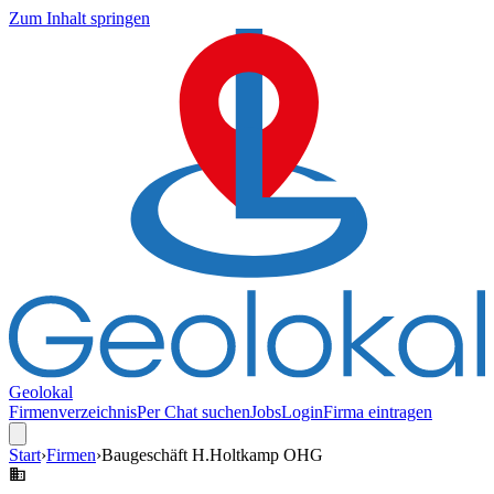
Zum Inhalt springen
Geolokal
Firmenverzeichnis
Per Chat suchen
Jobs
Login
Firma eintragen
Start
›
Firmen
›
Baugeschäft H.Holtkamp OHG