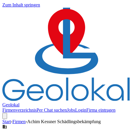
Zum Inhalt springen
Geolokal
Firmenverzeichnis
Per Chat suchen
Jobs
Login
Firma eintragen
Start
›
Firmen
›
Achim Kessner Schädlingsbekämpfung