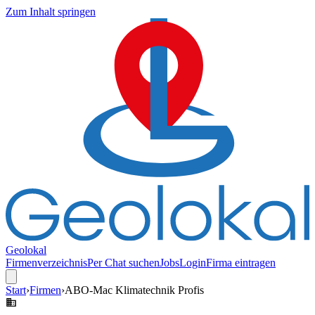
Zum Inhalt springen
Geolokal
Firmenverzeichnis
Per Chat suchen
Jobs
Login
Firma eintragen
Start
›
Firmen
›
ABO-Mac Klimatechnik Profis